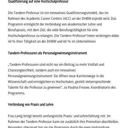
Qualifizierung auf eine Hochschulprofessur
Die Tandem-Professur ist ein innovatives Qualifizierungsmodell, das im
Rahmen des Academic Career Centers (ACC) an der DHBW erprobt wird. Das
Programm ermöglicht die Verbindung von akademischer Lehre und
Berufspraxis, mit dem Ziel, die volle Berufungsfähigkeit für eine
Hochschulprofessur zu erlangen. Die Tandem-Professor*innen verbringen dabei
40 % ihrer Tätigkeit an der DHBW und 60 % im Unternehmen.
Tandem-Professuren als Personalgewinnungsinstrument
„Tandem-Professuren sind nicht nur ein Beitrag zu mehr Vielfalt und
Chancengleichheit, sondern auch ein innovatives
Personalgewinnungsinstrument: Sie öffnen neue Karrierewege in die
Wissenschaft und ermöglichen es Hochschulen, gezielt vielversprechende
Talente für die Professur zu gewinnen“, so Paulina Fresow, Koordinatorin des
Programms.
Verbindung von Praxis und Lehre
Frau Lanig bringt bereits umfangreiche Praxis- und Lehrerfahrung mit. Im
Rahmen der Tandem-Professur kann sie zusätzlich ihre Promotion abschließen.
Besonders überzeugt hat sie das Programm durch die enge Verknüpfung